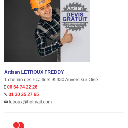
Artisan LETROUX FREDDY
1 chemin des Ecaillers 95430 Auvers-sur-Oise
06 64 74 22 26
01 30 25 27 65
letroux@hotmail.com