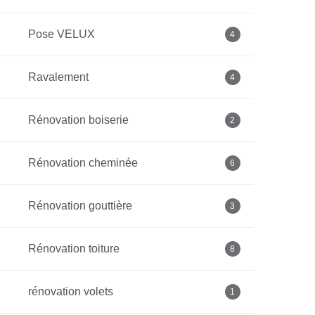
Pose VELUX
4
Ravalement
4
Rénovation boiserie
2
Rénovation cheminée
6
Rénovation gouttière
3
Rénovation toiture
8
rénovation volets
1