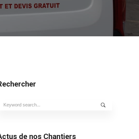
Rechercher
earch
or:
Actus de nos Chantiers