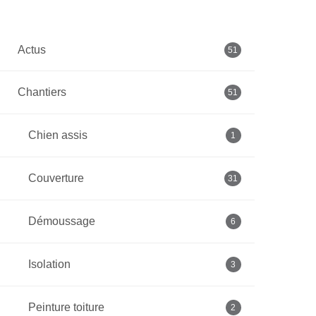
Actus
51
Chantiers
51
Chien assis
1
Couverture
31
Démoussage
6
Isolation
3
Peinture toiture
2