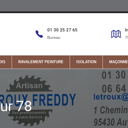
6
01 30 25 27 65
I
Bureau
7
OIS
RAVALEMENT PEINTURE
ISOLATION
MAÇONNE
ur 78