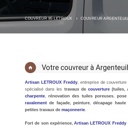
COUVREUR 95 LETROUX
COUVREUR ARGENTEUIL
Votre couvreur à Argenteui
Artisan LETROUX Freddy
, entreprise de couverture
spécialisé dans les
travaux de
couverture
(tuiles,
charpente
,
rénovation des tuiles poreuses
,
pose
ravalement
de façade, peinture
,
décapage haute 
petites travaux de
maçonnerie
.
Fort de son expérience,
Artisan LETROUX Freddy