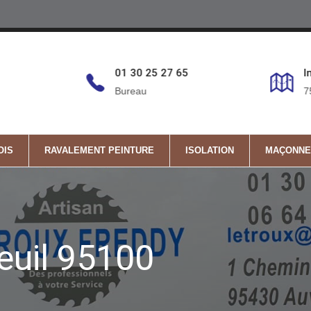
6
01 30 25 27 65
I
Bureau
7
OIS
RAVALEMENT PEINTURE
ISOLATION
MAÇONNE
euil 95100