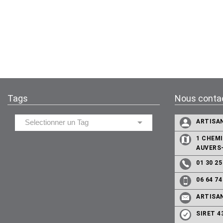
Tags
Nous conta
ARTISA
1 CHEMI
AUVERS
01 30 25
06 64 74
ARTISA
SIRET 4