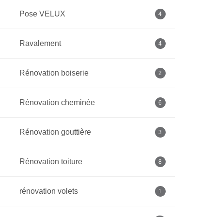
Pose VELUX
4
Ravalement
4
Rénovation boiserie
2
Rénovation cheminée
6
Rénovation gouttière
3
Rénovation toiture
8
rénovation volets
1