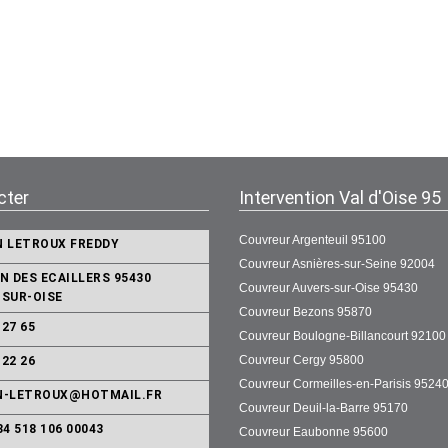
cter
Intervention Val d'Oise 95
Couvreur Argenteuil 95100
N LETROUX FREDDY
Couvreur Asnières-sur-Seine 92004
N DES ECAILLERS 95430
Couvreur Auvers-sur-Oise 95430
-SUR-OISE
Couvreur Bezons 95870
 27 65
Couvreur Boulogne-Billancourt 92100
Couvreur Cergy 95800
 22 26
Couvreur Cormeilles-en-Parisis 9524
N-LETROUX@HOTMAIL.FR
Couvreur Deuil-la-Barre 95170
34 518 106 00043
Couvreur Eaubonne 95600