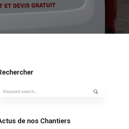
Rechercher
earch
or:
Actus de nos Chantiers