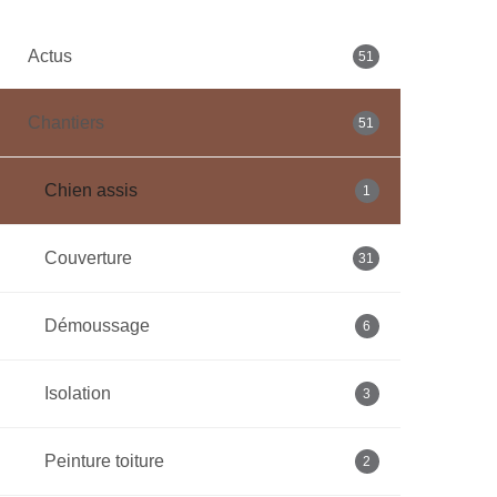
Actus
51
Chantiers
51
Chien assis
1
Couverture
31
Démoussage
6
Isolation
3
Peinture toiture
2