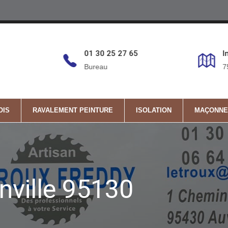
6
01 30 25 27 65
I
Bureau
7
OIS
RAVALEMENT PEINTURE
ISOLATION
MAÇONNE
nville 95130