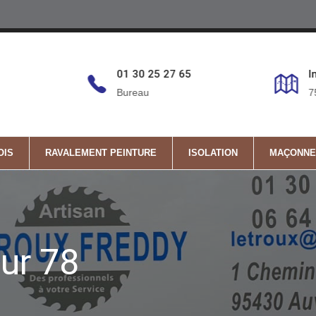
6
01 30 25 27 65
I
Bureau
7
OIS
RAVALEMENT PEINTURE
ISOLATION
MAÇONNE
ur 78