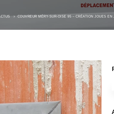
ACTUS
COUVREUR MÉRY-SUR-OISE 95 – CRÉATION JOUES EN 
S
f