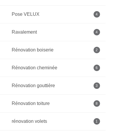
Pose VELUX
4
Ravalement
4
Rénovation boiserie
2
Rénovation cheminée
6
Rénovation gouttière
3
Rénovation toiture
8
rénovation volets
1