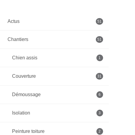
Actus
51
Chantiers
51
Chien assis
1
Couverture
31
Démoussage
6
Isolation
3
Peinture toiture
2