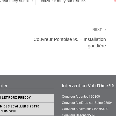
vreur mery sur oise
couvreur mery sur oise 95
NEXT
Couvreur Pontoise 95 – Installation
gouttière
cter
Intervention Val d'Oise 95
Couvreur Argenteuil 95100
N LETROUX FREDDY
Couvreur Asnières-sur-Seine 92004
N DES ECAILLERS 95430
Couvreur Auvers-sur-Oise 95430
-SUR-OISE
Couvreur Bezons 95870