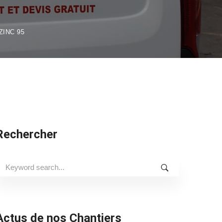
ZINC 95
Rechercher
earch
or:
Actus de nos Chantiers