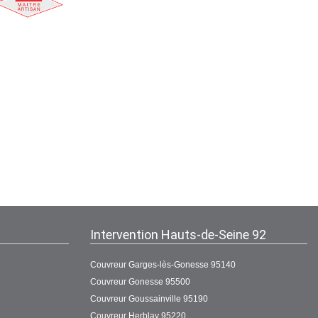
Intervention Hauts-de-Seine 92
Couvreur Garges-lès-Gonesse 95140
Couvreur Gonesse 95500
Couvreur Goussainville 95190
Couvreur Herblay 95220