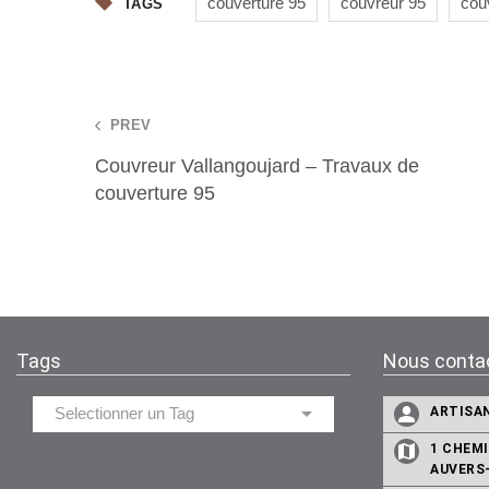
couverture 95
couvreur 95
cou
TAGS
Post
PREV
Couvreur Vallangoujard – Travaux de
navigation
couverture 95
Tags
Nous conta
ARTISA
1 CHEMI
AUVERS