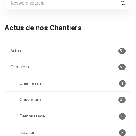
Search
for:
Actus de nos Chantiers
Actus
51
Chantiers
51
Chien assis
1
Couverture
31
Démoussage
6
Isolation
3