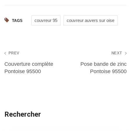
couvreur 95
couvreur auvers sur oise
TAGS
Post
PREV
NEXT
navigation
Couverture complète
Pose bande de zinc
Pontoise 95500
Pontoise 95500
Rechercher